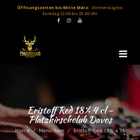
Öffnungszeiten bis Mitte März:
Donnerstag bis
Sonntag 22:00 bis 05.00 Uhr
Eristoff Red 18% 4 cl -
Platzhirschclub Davos
Home
/
Menu Item
/
Eristoff Red 18% 4 cl