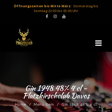
Öffnungszeiten bis Mitte März:
Donnerstag bis
Sonntag 22:00 bis 05.00 Uhr
Gin 1948 48% 4 cl -
Platzhirschclub Davos
Home
/
Menu Item
/
Gin 1948 48% 4 cl