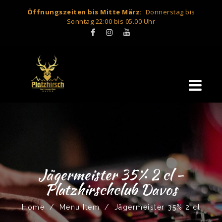
Öffnungszeiten bis Mitte März:
Donnerstag bis
Sonntag 22:00 bis 05.00 Uhr
Jägermeister 35% 2 cl -
Platzhirschclub Davos
Home
/
Menu Item
/
Jägermeister 35% 2 cl