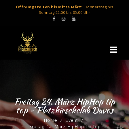
Öffnungszeiten bis Mitte März:
Donnerstag bis
Sonntag 22:00 bis 05.00 Uhr
Freitag 24. März HipHop tip
top - Platzhirschclub Davos
Home
/
Event
/
Freitag 24. März HipHop tip top