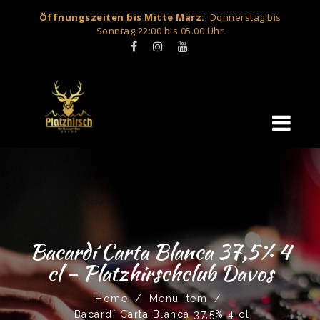
Öffnungszeiten bis Mitte März:
Donnerstag bis
Sonntag 22:00 bis 05.00 Uhr
Bacardí Carta Blanca 37,5% 4
cl - Platzhirschclub Davos
Home
/
Menu Item
/
Bacardí Carta Blanca 37,5% 4 cl