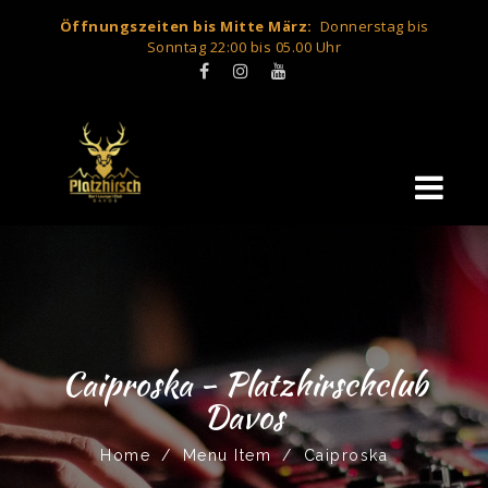
Öffnungszeiten bis Mitte März:
Donnerstag bis
Sonntag 22:00 bis 05.00 Uhr
Caiproska - Platzhirschclub
Davos
Home
/
Menu Item
/
Caiproska