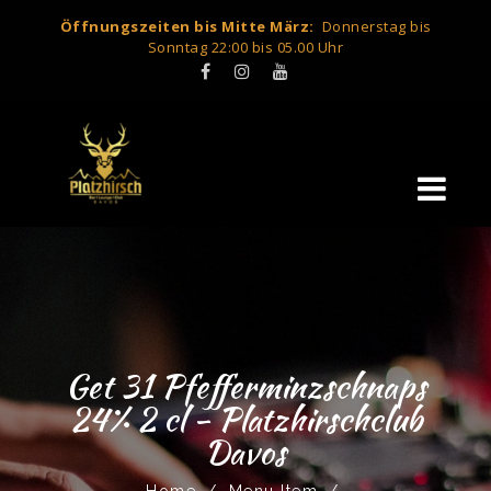
Öffnungszeiten bis Mitte März:
Donnerstag bis
Sonntag 22:00 bis 05.00 Uhr
Get 31 Pfefferminzschnaps
24% 2 cl - Platzhirschclub
Davos
Home
/
Menu Item
/