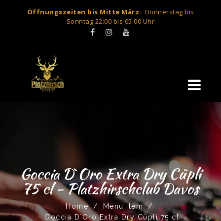
Öffnungszeiten bis Mitte März:
Donnerstag bis
Sonntag 22:00 bis 05.00 Uhr
Goccia D`Oro Extra Dry Cüpli
75 cl - Platzhirschclub Davos
Home
/
Menu Item
/
Goccia D`Oro Extra Dry Cüpli 75 cl