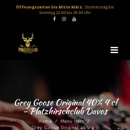
Öffnungszeiten bis Mitte März:
Donnerstag bis
Sonntag 22:00 bis 05.00 Uhr
Grey Goose Original 40% 4 cl
- Platzhirschclub Davos
Home
/
Menu Item
/
Grey Goose Original 40% 4 cl