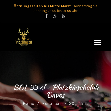
Öffnungszeiten bis Mitte März:
Donnerstag bis
Sonntag 22:00 bis 05.00 Uhr
SOL 33 cl - Platzhirschclub
Davos
Home
/
Menu Item
/
SOL 33 cl